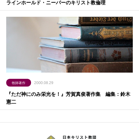
ラインホールド・ニーバーのキリスト教倫理
2000.08.29
牧師著作
『ただ神にのみ栄光を！』芳賀真俊著作集 編集：鈴木
憲二