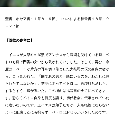
聖書：ホセア書１１章８－９節、ヨハネによる福音書１８章１９
－２７節
【説教の参考に】
主イエスが大祭司の屋敷でアンナスから尋問を受けている時、ペ
トロも庭で門番の女中から裁かれていました。そして、再び、今
度は、ペトロが片方の耳を切り落とした大祭司の僕の身内の者か
ら、こう言われた。「園であの男と一緒にいるのを、わたしに見
られたではないか」。窮地に陥ってペトロは、再び打ち消した。
するとすぐ、鶏が鳴いた。この場面は福音書の全てに出てきま
す。恐らくペトロ自身も何度も語り、初代教会に伝承されていた
に違いないのです。主イエスは弟子たちが一人も犠牲にならない
ように配慮したにも拘らず、ペトロはおせっかいをしたのです。