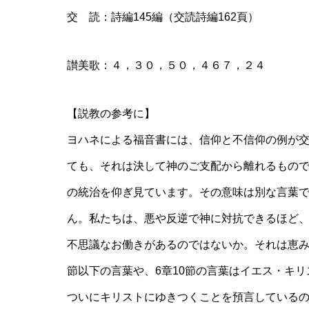
交 読：詩編145編（交読詩編162頁）
讃美歌：４，３０，５０，４６７，２４
【説教の参考に】
ヨハネによる福音書には、信仰と不信仰の例が
ても、それは決して神のご支配から離れるもの
の統治を仰ぎ見ています。その意味は別な言葉
ん。私たちは、悪や反逆で神に対抗できるほど
不思議なお働きがあるのではないか。それは恵み
節以下の言葉や、6章10節の言葉はイエス・キ
ついにキリストにゆきつくことを預言している