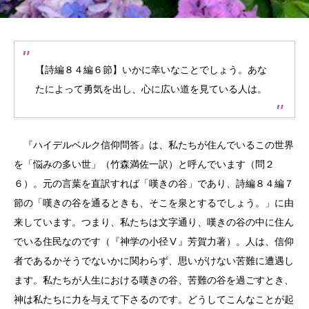
【詩編８４編６節】いかに幸いなことでしょう。あな
たによって勇気を出し、心に広い道を見ている人は。
『ハイデルベルク信仰問答』は、私たちが住んでいるこの世界
を「悩みの多い世」（竹森満佐一訳）と呼んでいます（問２
６）。元の言葉を直訳すれば「嘆きの谷」であり、詩編８４編７
節の「嘆きの谷を通るときも、そこを泉とするでしょう。」に由
来しています。つまり、私たちは文字通り、嘆きの谷の中に住ん
でいる住民なのです（『神学の小径Ⅴ』芳賀力著）。人は、信仰
者であるかそうでないかに関わらず、思いがけない苦難に遭遇し
ます。私たちが人生における嘆きの谷、苦難の谷を過ごすとき、
神は私たちに力を与えて下さるのです。どうしてこんなことが起