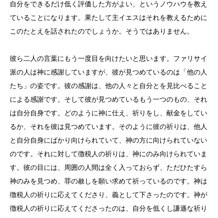
自分をできるだけ低く評価した方がよい、というノウハウを教え
ていることになります。果たして主イエスはそれを教えるために
このたとえを話されたのでしょうか。そうではありません。
彼ら二人の言葉にもう一度目を向けたいと思います。ファリサイ
派の人は神に感謝していますが、彼が見つめているのは「他の人
たち」の姿です。彼の感謝は、他の人々と自分とを見比べること
による感謝です。そして彼が見つめているもう一つのもの、それ
は自分自身です。どのように神に仕え、祈りをし、献金をしてい
るか、それを彼は見つめています。そのように彼の祈りは、他人
と自分自身にばかり向けられていて、神の方に向けられていない
のです。それに対して徴税人の祈りは、神にのみ向けられていま
す。彼の目には、周囲の人間は全く入っておらず、ただひたすら
神のみを見つめ、罪の赦しを願い求めて祈っているのです。神は
徴税人の祈りに応えてくださり、義として下さったのです。神が
徴税人の祈りに応えてくださったのは、自分を低くし謙遜な祈り