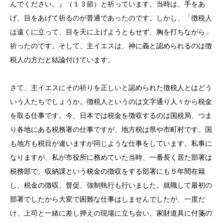
んでください。』（１３節）と祈っています。当時は、手をあ
げ、目をあげて祈るのが普通であったのです。しかし、「徴税人
は遠くに立って、目を天に上げようともせず、胸を打ちながら」
祈ったのです。そして、主イエスは、神に義と認められるのは徴
税人の方だと結論付けています。
さて、主イエスにその祈りを正しいと認められた徴税人とはどう
いう人たちでしょうか。徴税人というのは文字通り人々から税金
を取る仕事です。今、日本では税金を徴収するのは国税局、つま
り各地にある税務署の仕事ですが、地方税は県や市町村です。国
も地方も税目が違いますが同じような仕事をしています。私事に
なりますが、私が市役所に務めていた当時、一番長く居た部署は
税務部で、収納課という税金の徴収をする部署にも５年間在籍
し、税金の徴収、督促、強制執行も行いました。就職して最初の
部署でしたから大変で困難な仕事はしませんでしたが、一度だ
け、上司と一緒に差し押えの現場に立ち会い、家財道具に付箋の