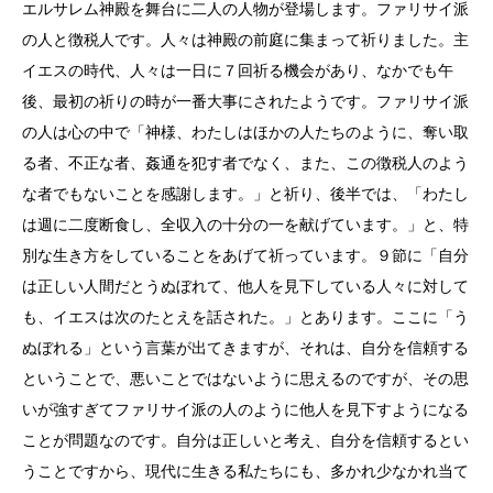
エルサレム神殿を舞台に二人の人物が登場します。ファリサイ派
の人と徴税人です。人々は神殿の前庭に集まって祈りました。主
イエスの時代、人々は一日に７回祈る機会があり、なかでも午
後、最初の祈りの時が一番大事にされたようです。ファリサイ派
の人は心の中で「神様、わたしはほかの人たちのように、奪い取
る者、不正な者、姦通を犯す者でなく、また、この徴税人のよう
な者でもないことを感謝します。」と祈り、後半では、「わたし
は週に二度断食し、全収入の十分の一を献げています。」と、特
別な生き方をしていることをあげて祈っています。９節に「自分
は正しい人間だとうぬぼれて、他人を見下している人々に対して
も、イエスは次のたとえを話された。」とあります。ここに「う
ぬぼれる」という言葉が出てきますが、それは、自分を信頼する
ということで、悪いことではないように思えるのですが、その思
いが強すぎてファリサイ派の人のように他人を見下すようになる
ことが問題なのです。自分は正しいと考え、自分を信頼するとい
うことですから、現代に生きる私たちにも、多かれ少なかれ当て