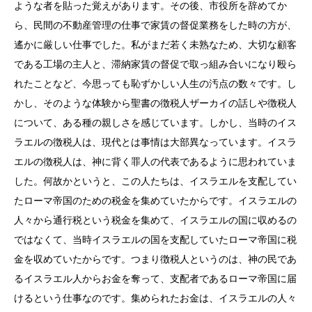
ような者を貼った覚えがあります。その後、市役所を辞めてか
ら、民間の不動産管理の仕事で家賃の督促業務をした時の方が、
遙かに厳しい仕事でした。私がまだ若く未熟なため、大切な顧客
である工場の主人と、滞納家賃の督促で取っ組み合いになり殴ら
れたことなど、今思っても恥ずかしい人生の汚点の数々です。し
かし、そのような体験から聖書の徴税人ザーカイの話しや徴税人
について、ある種の親しさを感じています。しかし、当時のイス
ラエルの徴税人は、現代とは事情は大部異なっています。イスラ
エルの徴税人は、神に背く罪人の代表であるように思われていま
した。何故かというと、この人たちは、イスラエルを支配してい
たローマ帝国のための税金を集めていたからです。イスラエルの
人々から通行税という税金を集めて、イスラエルの国に収めるの
ではなくて、当時イスラエルの国を支配していたローマ帝国に税
金を収めていたからです。つまり徴税人というのは、神の民であ
るイスラエル人からお金を奪って、支配者であるローマ帝国に届
けるという仕事なのです。集められたお金は、イスラエルの人々