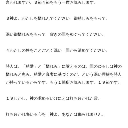
言われますが、３節４節をもう一度お読みします。
３神よ、わたしを憐れんでください 御慈しみをもって。
深い御憐れみをもって 背きの罪をぬぐってください。
４わたしの咎をことごとく洗い 罪から清めてください。
詩人は、「慈愛」と「憐れみ」に訴えるのは、罪のゆるしは神の
憐れみと恵み、慈愛と真実に基づくのだ、という深い理解を詩人
が持っているからです。もう１箇所お読みします。１９節です。
１９しかし、神の求めるいけにえは打ち砕かれた霊。
打ち砕かれ悔いる心を 神よ、あなたは侮られません。