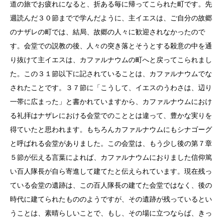
道の旅でお疲れになると、折ある毎に帰ってこられた町です。先
週読んだ３０節までで学んだように、主イエスは、ご自分の故郷
のナザレの町では、結局、故郷の人々に歓迎されなかったので
す。会堂での説教の後、人々の突き落とそうとする殺意の中を通
り抜けて主イエスは、カファルナウムの町へと戻ってこられまし
た。この３１節以下に記されていることは、カファルナウムでな
されたことです。３７節に「こうして、イエスのうわさは、辺り
一帯に広まった」と書かれていますから、カファルナウムにおけ
る礼拝はナザレにおける会堂でのこととは違って、豊かな実りを
得ていたと思われます。もちろんカファルナウムにもシナゴーグ
と呼ばれる会堂がありました。この会堂は、もう少し後の第７章
５節が伝える言葉によれば、カファルナウムにおりました信仰篤
い百人隊長が自ら寄進して建てたと伝えられています。現在残っ
ている会堂の遺跡は、この百人隊長の建てた会堂ではなく、後の
時代に建てられたもののようですが、その遺跡が残っているとい
うことは、素晴らしいことで、もし、その場に立つならば、きっ