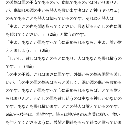
の苦悩は罪の不安であるのか、病気であるのかは分かりません
が、底知れぬ淵の中から詩人を救い出す者はただ神（ヤハウェ）
のみであることを詩人は知っているのです。それゆえ詩人は
「主よ、この声を聞き取ってください。嘆き祈るわたしの声に耳
を傾けてください。」（2節）と歌うのです。
「主よ、あなたが罪をすべて心に留められるなら、主よ、誰が耐
ええましょう。」（3節）
「しかし、赦しはあなたのもとにあり、人はあなたを畏れ敬うの
です。」（4節）
心の中の不義、これはまさに罪です。外部からの悩み困難も苦し
いが、心の中の罪の悩みはもっと苦しく、深い淵の底から攻める
のです。あなたが罪をすべて心に留められるならば、とても耐え
られませんと、わたしの罪を赦し給うのは主なる神しかいないの
です。あなたを畏れ敬います。とこの詩人は訴えているのです。
5節から後半は、希望です。詩人は神がそのみ言葉に従い、救い
を与えてくださるように、希望と期待をもって待つと歌っていま