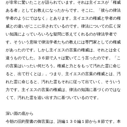
が非常に驚いたことが語られています。それは主イエスが「権威
ある者」としてお教えになったからです。そこに、「彼らの律法
学者のようにではなく」とあります。主イエスの権威と学者の権
威との違いがここに示されているのです。律法についての広く深
い知識によっていろいろな疑問に答えてくれるのが律法学者で
す。そういう意味で律法学者たちの教えには専門家としての権威
があったのです。しかし主イエスの言葉の権威は、それとは全く
違うものでした。３６節で人々は驚いてこう言ったのです。「こ
の言葉はいったい何だろう。権威と力とをもって汚れた霊に命じ
ると、出て行くとは」。つまり、主イエスの言葉の権威とは、汚
れた霊に命じると、汚れた霊もそれに従って出ていく、そういう
力です。主イエスの言葉の権威は、律法の知識に基づくのではな
くて、汚れた霊を追い出す力に基づいているのです。
深い淵の底から
今朝の旧約聖書の御言葉は、詩編１３０編１節から８節です。本