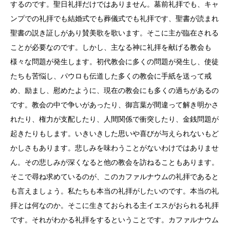
するのです。聖日礼拝だけではありません。墓前礼拝でも、キャ
ンプでの礼拝でも結婚式でも葬儀式でも礼拝です、聖書が読まれ
聖書の説き証しがあり賛美歌を歌います。そこに主が臨在される
ことが必要なのです。しかし、主なる神に礼拝を献げる教会も
様々な問題が発生します。初代教会に多くの問題が発生し、使徒
たちも苦悩し、パウロも伝道した多くの教会に手紙を送って戒
め、励まし、慰めたように、現在の教会にも多くの過ちがあるの
です。教会の中で争いがあったり、御言葉が間違って解き明かさ
れたり、権力が支配したり、人間関係で衝突したり、金銭問題が
起きたりもします。いきいきした思いや喜びが与えられないもど
かしさもあります。悲しみを味わうことがないわけではありませ
ん。その悲しみが深くなると他の教会を訪ねることもあります。
そこで尋ね求めているのが、このカファルナウムの礼拝であると
も言えましょう。私たちも本当の礼拝がしたいのです。本当の礼
拝とは何なのか。そこに生きておられる主イエスがおられる礼拝
です。それがわかる礼拝をするということです。カファルナウム