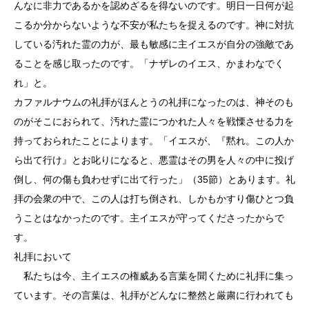
んなに非力であるかを認めざるを得ないのです。明日一日何が起
こるか分からないような不安が私たちを捉えるのです。神に対抗
している汚れた霊の力が、最も敏感に主イエスが自分の強敵であ
ることを感じ取ったのです。「ナザレのイエス、かまわなでく
れ」と。
カファルナウムの礼拝がほんとうの礼拝になったのは、神そのも
のがそこにおられて、汚れた霊につかれた人々を戦慄させる力を
持っておられたことによります。「イエスが、『黙れ。この人か
ら出て行け』とお叱りになると、悪霊はその男を人々の中に投げ
倒し、何の傷も負わせずに出て行った」（35節）とあります。礼
拝の会衆の中で、この人は打ち倒され、しかもかすり傷ひとつ負
うことはなかったのです。主イエスが守ってくださったからで
す。
礼拝において
私たちは今、主イエスの権威ある言葉を聞くために礼拝に集っ
ています。その言葉は、礼拝がどんなに整然と厳粛に行われても