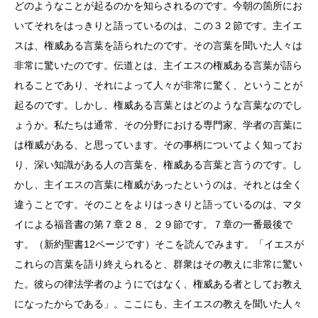
どのようなことが起るのかを知らされるのです。今朝の箇所にお
いてそれをはっきりと語っているのは、この３２節です。主イエ
スは、権威ある言葉を語られたのです。その言葉を聞いた人々は
非常に驚いたのです。伝道とは、主イエスの権威ある言葉が語ら
れることであり、それによって人々が非常に驚く、ということが
起るのです。しかし、権威ある言葉とはどのような言葉なのでし
ょうか。私たちは通常、その分野における専門家、学者の言葉に
は権威がある、と思っています。その事柄についてよく知ってお
り、深い知識がある人の言葉を、権威ある言葉と言うのです。し
かし、主イエスの言葉に権威があったというのは、それとは全く
違うことです。そのことをよりはっきりと語っているのは、マタ
イによる福音書の第７章２８、２９節です。７章の一番最後で
す。（新約聖書12ページです）そこを読んでみます。「イエスが
これらの言葉を語り終えられると、群衆はその教えに非常に驚い
た。彼らの律法学者のようにではなく、権威ある者としてお教え
になったからである」。ここにも、主イエスの教えを聞いた人々