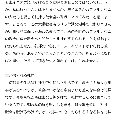
と主イエスの語りかける姿を彷彿とさせるのではないでしょう
か。私は行ったことはありませんが、主イエスがカファルナウム
の人たちを愛して礼拝した会堂の遺跡に立ってみたいと思いま
す。ところで、この大磯教会もガリラヤ湖の湖畔ではありません
が、相模湾に面した海辺の教会です。あの湖畔のカファルナウム
の教会に似た教会へと私たちの礼拝が変えられることを願わずに
はおられません。礼拝の中心にイエス・キリストがおられる教
会。あの時、あそこで起こったことが今ここで起きるようになれ
ばと思い、そうして頂きたいと願わずにはおられません。
主がおられる礼拝
信仰者の生活は礼拝を中心にした生活です。教会にも様々な集
会があるのですが、教会のいかなる集会よりも盛んな集会は礼拝
です。今朝も私たちは主なる神を拝む、礼拝するために集まって
いるのです。御言葉の解き明かしを聴き、賛美歌を歌い、祈り、
献金を献げるわけですが、礼拝の中心におられる主なる神を礼拝