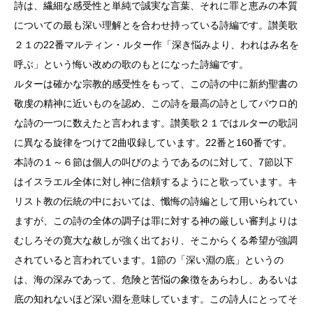
詩は、繊細な感受性と単純で誠実な言葉、それに罪と恵みの本質
についての最も深い理解とを合わせ持っている詩編です。讃美歌
２１の22番マルティン・ルター作「深き悩みより、われはみ名を
呼ぶ」という悔い改めの歌のもとになった詩編です。
ルターは確かな宗教的感受性をもって、この詩の中に新約聖書の
敬虔の精神に近いものを認め、この詩を最高の詩としてパウロ的
な詩の一つに数えたと言われます。讃美歌２１ではルターの歌詞
に異なる旋律をつけて2曲収録しています。22番と160番です。
本詩の１～６節は個人の叫びのようであるのに対して、7節以下
はイスラエル全体に対し神に信頼するようにと歌っています。キ
リスト教の伝統の中においては、懺悔の詩編として用いられてい
ますが、この詩の全体の調子は罪に対する神の厳しい審判よりは
むしろその寛大な赦しが強く出ており、そこからくる希望が強調
されていると言われています。1節の「深い淵の底」というの
は、海の深みであって、危険と苦悩の象徴をあらわし、あるいは
底の知れないほど深い淵を意味しています。この詩人にとってそ