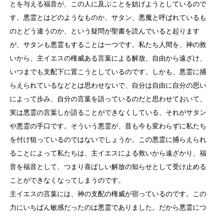
とを与える福音が、この人に及ぶことを妨げようとしているので
す。悪霊とはどのようなものか、サタン、悪魔と呼ばれているも
のとどう違うのか、という疑問が聖書を読んでいると起ります
が、サタンも悪霊もすることは一つです。私たち人間を、神の救
いから、主イエスの権威ある言葉による解放、自由から遠ざけ、
いつまでも支配下に置こうとしているのです。しかも、悪霊に捕
らえられているなどとは思わせないで、自分は自由に自分の思い
によって歩み、自分の言葉を語っているのだと思わせておいて、
実は悪霊の言葉しか語ることができなくしている、それがサタン
や悪霊の手口です。そういう悪霊が、昔も今も変わらずに私たち
を付け狙っているのではないでしょうか。この悪霊に捕らえられ
ることによって私たちは、主イエスによる救いから遠ざかり、福
音を福音として、つまり喜ばしい解放の知らせとして受け止める
ことができなくなってしまうのです。
主イエスの言葉には、神の支配の権威が宿っているのです。この
力にいちばん敏感だったのは悪霊でありました。だから悪霊につ