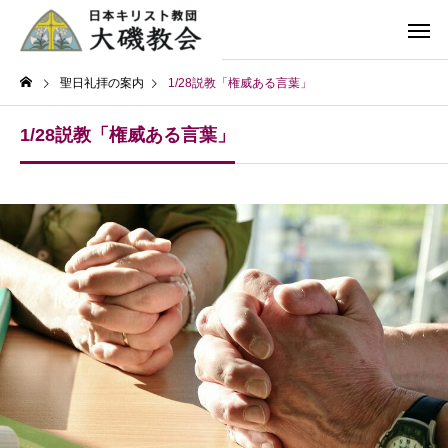
聖日礼拝の案内
1/28説教「権威ある言葉」
1/28説教「権威ある言葉」