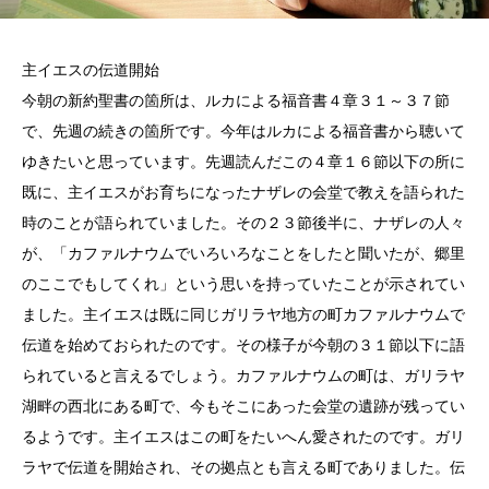
主イエスの伝道開始
今朝の新約聖書の箇所は、ルカによる福音書４章３１～３７節
で、先週の続きの箇所です。今年はルカによる福音書から聴いて
ゆきたいと思っています。先週読んだこの４章１６節以下の所に
既に、主イエスがお育ちになったナザレの会堂で教えを語られた
時のことが語られていました。その２３節後半に、ナザレの人々
が、「カファルナウムでいろいろなことをしたと聞いたが、郷里
のここでもしてくれ」という思いを持っていたことが示されてい
ました。主イエスは既に同じガリラヤ地方の町カファルナウムで
伝道を始めておられたのです。その様子が今朝の３１節以下に語
られていると言えるでしょう。カファルナウムの町は、ガリラヤ
湖畔の西北にある町で、今もそこにあった会堂の遺跡が残ってい
るようです。主イエスはこの町をたいへん愛されたのです。ガリ
ラヤで伝道を開始され、その拠点とも言える町でありました。伝