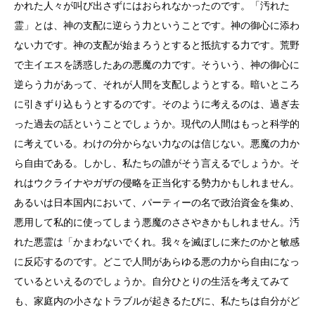
かれた人々が叫び出さずにはおられなかったのです。「汚れた
霊」とは、神の支配に逆らう力ということです。神の御心に添わ
ない力です。神の支配が始まろうとすると抵抗する力です。荒野
で主イエスを誘惑したあの悪魔の力です。そういう、神の御心に
逆らう力があって、それが人間を支配しようとする。暗いところ
に引きずり込もうとするのです。そのように考えるのは、過ぎ去
った過去の話ということでしょうか。現代の人間はもっと科学的
に考えている。わけの分からない力なのは信じない。悪魔の力か
ら自由である。しかし、私たちの誰がそう言えるでしょうか。そ
れはウクライナやガザの侵略を正当化する勢力かもしれません。
あるいは日本国内において、パーティーの名で政治資金を集め、
悪用して私的に使ってしまう悪魔のささやきかもしれません。汚
れた悪霊は「かまわないでくれ。我々を滅ぼしに来たのかと敏感
に反応するのです。どこで人間があらゆる悪の力から自由になっ
ているといえるのでしょうか。自分ひとりの生活を考えてみて
も、家庭内の小さなトラブルが起きるたびに、私たちは自分がど