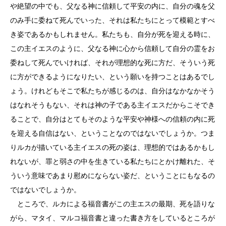
や絶望の中でも、父なる神に信頼して平安の内に、自分の魂を父
のみ手に委ねて死んでいった、それは私たちにとって模範とすべ
き姿であるかもしれません。私たちも、自分が死を迎える時に、
この主イエスのように、父なる神に心から信頼して自分の霊をお
委ねして死んでいければ、それが理想的な死に方だ、そういう死
に方ができるようになりたい、という願いを持つことはあるでし
ょう。けれどもそこで私たちが感じるのは、自分はなかなかそう
はなれそうもない、それは神の子である主イエスだからこそでき
ることで、自分はとてもそのような平安や神様への信頼の内に死
を迎える自信はない、ということなのではないでしょうか。つま
りルカが描いている主イエスの死の姿は、理想的ではあるかもし
れないが、罪と弱さの中を生きている私たちにとかけ離れた、そ
ういう意味であまり慰めにならない姿だ、ということにもなるの
ではないでしょうか。
ところで、ルカによる福音書がこの主エスの最期、死を語りな
がら、マタイ、マルコ福音書と違った書き方をしているところが