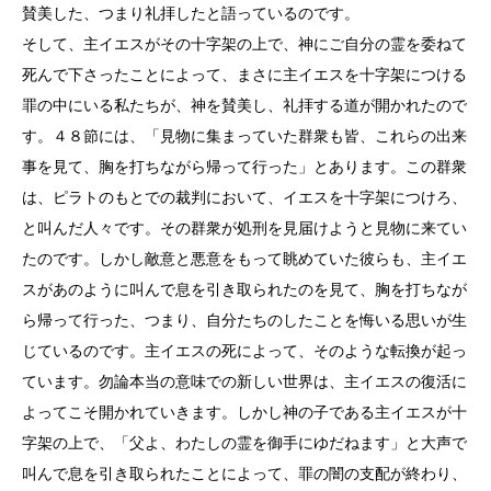
賛美した、つまり礼拝したと語っているのです。
そして、主イエスがその十字架の上で、神にご自分の霊を委ねて
死んで下さったことによって、まさに主イエスを十字架につける
罪の中にいる私たちが、神を賛美し、礼拝する道が開かれたので
す。４８節には、「見物に集まっていた群衆も皆、これらの出来
事を見て、胸を打ちながら帰って行った」とあります。この群衆
は、ピラトのもとでの裁判において、イエスを十字架につけろ、
と叫んだ人々です。その群衆が処刑を見届けようと見物に来てい
たのです。しかし敵意と悪意をもって眺めていた彼らも、主イエ
スがあのように叫んで息を引き取られたのを見て、胸を打ちなが
ら帰って行った、つまり、自分たちのしたことを悔いる思いが生
じているのです。主イエスの死によって、そのような転換が起っ
ています。勿論本当の意味での新しい世界は、主イエスの復活に
よってこそ開かれていきます。しかし神の子である主イエスが十
字架の上で、「父よ、わたしの霊を御手にゆだねます」と大声で
叫んで息を引き取られたことによって、罪の闇の支配が終わり、