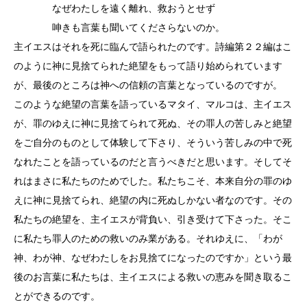
なぜわたしを遠く離れ、救おうとせず
呻きも言葉も聞いてくださらないのか。
主イエスはそれを死に臨んで語られたのです。詩編第２２編はこ
のように神に見捨てられた絶望をもって語り始められています
が、最後のところは神への信頼の言葉となっているのですが。
このような絶望の言葉を語っているマタイ、マルコは、主イエス
が、罪のゆえに神に見捨てられて死ぬ、その罪人の苦しみと絶望
をご自分のものとして体験して下さり、そういう苦しみの中で死
なれたことを語っているのだと言うべきだと思います。そしてそ
れはまさに私たちのためでした。私たちこそ、本来自分の罪のゆ
えに神に見捨てられ、絶望の内に死ぬしかない者なのです。その
私たちの絶望を、主イエスが背負い、引き受けて下さった。そこ
に私たち罪人のための救いのみ業がある。それゆえに、「わが
神、わが神、なぜわたしをお見捨てになったのですか」という最
後のお言葉に私たちは、主イエスによる救いの恵みを聞き取るこ
とができるのです。