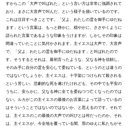
すからこの「大声で叫ばれた」という言い方は非常に強調されて
おり、まさに大音声で叫んだ、という様子を描いているのです。
これは注目すべきことです。「父よ、わたしの霊を御手にゆだね
ます」という言葉は、もっと静かに、穏やかに、ささやくように
語られた言葉であるような印象をうけますが、しかしその印象は
間違っていたことに気付かされます。主イエスは大声で、大音声
で、「父よ、わたしの霊を御手にゆだねます」と叫ばれたので
す。そうするとそれは、最初言ったような、父なる神を信頼し、
そのみ手に自分の霊を安心して委ねている、というのとは違うの
ではないでしょうか。主イエスは、十字架につけられて殺される
という苦しい、悲劇的な死を遂げたけれども、その中でも平安の
うちに、安らかに、父なる神に全てを委ねつつ亡くなったのでは
ない。ルカがこの主イエスの最後のお言葉によって語っているの
はそういうことではないのではないか、と思えるのです。それで
は、主イエスのこの最後の大声での叫びとは何だったのか。それ
は、主イエスが、今全地を覆っている闇、罪のゆえに私たちがそ