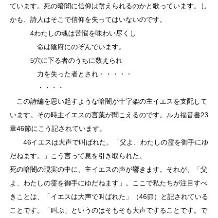
ています。死の暗闇に信仰は耐えられるのかと歌っています。し
かも、詩人はそこで信仰を失ってはいないのです。
4わたしの魂は苦悩を味わい尽くし
命は陰府にのぞんでいます。
5穴に下る者のうちに数えられ
力を失った者とされ・・・・・
・・・・
この詩編を思い起すような暗闇が十字架の主イエスを支配して
います。その時主イエスの言葉が聞こえるのです。ルカ福音書23
章46節にこう記されています。
46イエスは大声で叫ばれた。「父よ、わたしの霊を御手にゆ
だねます。」こう言って息を引き取られた。
死の暗闇の現実の中に、主イエスの声が響きます。それが、「父
よ、わたしの霊を御手にゆだねます」。ここで私たちが注目すべ
きことは、「イエスは大声で叫ばれた」（46節）と記されている
ことです。「叫ぶ」というのはそもそも大声ですることです。で