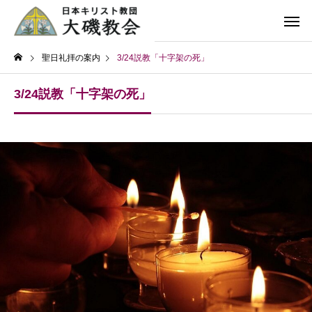
聖日礼拝の案内
3/24説教「十字架の死」
3/24説教「十字架の死」