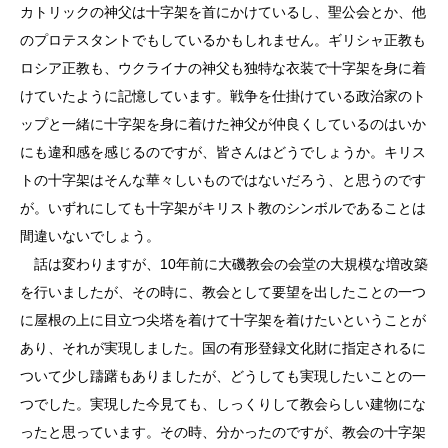
カトリックの神父は十字架を首にかけているし、聖公会とか、他
のプロテスタントでもしているかもしれません。ギリシャ正教も
ロシア正教も、ウクライナの神父も独特な衣装で十字架を身に着
けていたように記憶しています。戦争を仕掛けている政治家のト
ップと一緒に十字架を身に着けた神父が仲良くしているのはいか
にも違和感を感じるのですが、皆さんはどうでしょうか。キリス
トの十字架はそんな華々しいものではないだろう、と思うのです
が。いずれにしても十字架がキリスト教のシンボルであることは
間違いないでしょう。
話は変わりますが、10年前に大磯教会の会堂の大規模な増改築
を行いましたが、その時に、教会として要望を出したことの一つ
に屋根の上に目立つ尖塔を着けて十字架を着けたいということが
あり、それが実現しました。国の有形登録文化財に指定されるに
ついて少し躊躇もありましたが、どうしても実現したいことの一
つでした。実現した今見ても、しっくりして教会らしい建物にな
ったと思っています。その時、分かったのですが、教会の十字架