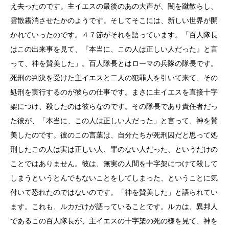
え去ったのです。主イエスの最後のあの大声が、闇を蹴散らし、
雲散霧消させたかのようです。そしてそこには、新しい世界が開
かれていったのです。４７節がそれを語っています。「百人隊長
はこの出来事を見て、『本当に、この人は正しい人だった』と言
って、神を賛美した」。百人隊長とはローマの兵隊の隊長です。
死刑の判決を受けた主イエスと二人の犯罪人を引いて来て、その
処刑を実行するのが彼らの仕事です。まさに主イエスを直接十字
架につけ、殺したのは彼らなのです。その隊長であり責任者だっ
た彼が、「本当に、この人は正しい人だった」と言って、神を賛
美したのです。彼のこの言葉は、自分たちが死刑囚だと思って処
刑したこの人は実は正しい人、罪のない人だった、というだけの
ことではありません。彼は、無実の人間を十字架につけて殺して
しまうというとんでもないことをしてしまった、ということに気
付いて恐れたのではないのです。「神を賛美した」と語られてい
ます。これも、ルカだけが語っていることです。ルカは、異邦人
であるこの百人隊長が、主イエスの十字架の死の様を見て、神を