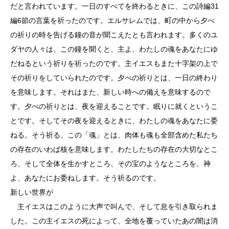
だと言われています。一日のすべてを終わるときに、この詩編31
編6節の言葉を祈ったのです。エルサレムでは、町の中から夕べ
の祈りの時を告げる鐘の音が聞こえたとも言われます。多くのユ
ダヤの人々は、この鐘を聞くと、主よ、わたしの魂をあなたにゆ
だねるという祈りを祈ったのです。主イエスもまた十字架の上で
その祈りをしていられたのです。夕べの祈りとは、一日の終わり
を意味します。それはまた、新しい時への備えを意味するので
す。夕べの祈りとは、夜を迎えることです。眠りに就くというこ
とです。そしてその夜を迎えるときに、わたしの魂をあなたに委
ねる。そう祈る。この「魂」とは、肉体も魂も全部含めた私たち
の存在のいわば核を意味します。わたしたちの存在の大切なとこ
ろ、そして全体を生かすところ、その宝のようなところを、神
よ、あなたにお委ねします。そう祈るのです。
新しい世界が
主イエスはこのように大声で叫んで、そして息を引き取られま
した。この主イエスの死によって、全地を覆っていたあの闇は消