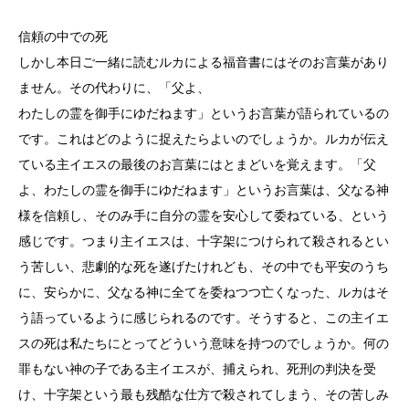
信頼の中での死
しかし本日ご一緒に読むルカによる福音書にはそのお言葉があり
ません。その代わりに、「父よ、
わたしの霊を御手にゆだねます」というお言葉が語られているの
です。これはどのように捉えたらよいのでしょうか。ルカが伝え
ている主イエスの最後のお言葉にはとまどいを覚えます。「父
よ、わたしの霊を御手にゆだねます」というお言葉は、父なる神
様を信頼し、そのみ手に自分の霊を安心して委ねている、という
感じです。つまり主イエスは、十字架につけられて殺されるとい
う苦しい、悲劇的な死を遂げたけれども、その中でも平安のうち
に、安らかに、父なる神に全てを委ねつつ亡くなった、ルカはそ
う語っているように感じられるのです。そうすると、この主イエ
スの死は私たちにとってどういう意味を持つのでしょうか。何の
罪もない神の子である主イエスが、捕えられ、死刑の判決を受
け、十字架という最も残酷な仕方で殺されてしまう、その苦しみ