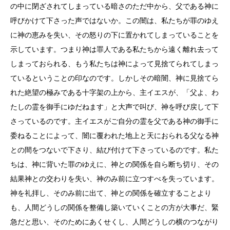
の中に閉ざされてしまっている暗さのただ中から、父である神に
呼びかけて下さった声ではないか。この闇は、私たちが罪のゆえ
に神の恵みを失い、その怒りの下に置かれてしまっていることを
示しています。つまり神は罪人である私たちから遠く離れ去って
しまっておられる、もう私たちは神によって見捨てられてしまっ
ているということの印なのです。しかしその暗闇、神に見捨てら
れた絶望の極みである十字架の上から、主イエスが、「父よ、わ
たしの霊を御手にゆだねます」と大声で叫び、神を呼び戻して下
さっているのです。主イエスがご自分の霊を父である神の御手に
委ねることによって、闇に覆われた地上と天におられる父なる神
との間をつないで下さり、結び付けて下さっているのです。私た
ちは、神に背いた罪のゆえに、神との関係を自ら断ち切り、その
結果神との交わりを失い、神のみ前に立つすべを失っています。
神を礼拝し、そのみ前に出て、神との関係を確立することより
も、人間どうしの関係を整備し築いていくことの方が大事だ、緊
急だと思い、そのためにあくせくし、人間どうしの横のつながり