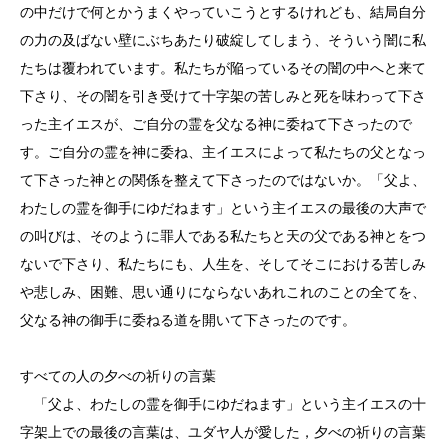
の中だけで何とかうまくやっていこうとするけれども、結局自分
の力の及ばない壁にぶちあたり破綻してしまう、そういう闇に私
たちは覆われています。私たちが陥っているその闇の中へと来て
下さり、その闇を引き受けて十字架の苦しみと死を味わって下さ
った主イエスが、ご自分の霊を父なる神に委ねて下さったので
す。ご自分の霊を神に委ね、主イエスによって私たちの父となっ
て下さった神との関係を整えて下さったのではないか。「父よ、
わたしの霊を御手にゆだねます」という主イエスの最後の大声で
の叫びは、そのように罪人である私たちと天の父である神とをつ
ないで下さり、私たちにも、人生を、そしてそこにおける苦しみ
や悲しみ、困難、思い通りにならないあれこれのことの全てを、
父なる神の御手に委ねる道を開いて下さったのです。
すべての人の夕べの祈りの言葉
「父よ、わたしの霊を御手にゆだねます」という主イエスの十
字架上での最後の言葉は、ユダヤ人が愛した，夕べの祈りの言葉