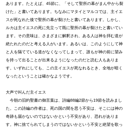
あります。たとえば、45節に、「そして聖所の幕がまん中から裂
けた」と書いてあります。ちなみにマタイとマルコでは、主イエ
スが死なれた後で聖所の幕が裂けたと書いてあります。しかし、
ルカは主イエスの死に先立って既に聖所の幕が裂けたと書いてい
ます。その意味は、さまざまに解釈され、ある人は神を拝む道が
絶たれたのだと考える人がいます。あるいは、このようにして神
と人を隔てている道がなくなってしまって、誰もが神の前に望み
を持って出ることが出来るようになったのだと読む人もありま
す。いずれにしても、この主イエスが死なれるとき、全地が暗く
なったということは確かなようです。
大声で叫んだ主イエス
今朝の旧約聖書の御言葉は、詩編88編2節から19節を読みまし
た。この詩編の作者は、死の国の闇を思う不安は、そこには神の
奇跡も届かないのではないかという不安があり、恐れがありま
す。神に捨てられてしまうのではないかという不安と絶望を歌っ