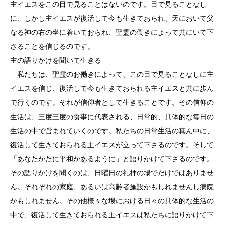
主イエスをこの目で見ることはないのです。目で見ることなし
に、しかし主イエスが復活して今も生きておられ、天において父
なる神の右の坐に着いておられ、聖霊の働きによって共にいて下
さることを信じるのです。
主の語りかけを聞いて生きる
私たちは、聖霊のお働きによって、この目で見ることなしに主
イエスを信じ、復活して今も生きておられる主イエスと共に歩ん
で行くのです。それが信仰者として生きることです。その信仰の
生活は、三度三度の食事に代表される、日常的、具体的な毎日の
生活の中で営まれていくのです。私たちの日常生活の真ん中に、
復活して生きておられる主イエスが立って下さるのです。そして
「あなたがたに平和があるように」と語りかけて下さるのです。
その語りかけを聞くのは、日曜日の礼拝の場でだけではありませ
ん。それぞれの家庭、あるいは高齢者施設かもしれませんし病院
かもしれません。その他様々な場における日々の具体的な生活の
中で、復活して生きておられる主イエスは私たちに語りかけて下