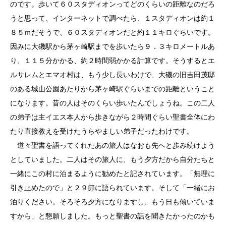
のです。歩いて６０スタディオンってどのくらいの距離なのだろ
うと思って、インターネットで調べたら、１スタディオンは約１
８５ｍだそうで、６０スタディオンだと約１１キロぐらいです。
因みに大磯駅から茅ヶ崎駅までを歩いたら９．３キロメートルあ
り、１１５分かかる、約２時間弱かかる計算です。そうするとエ
ルサレムとエマオ村は、もう少し長いわけで、大磯の旧吉田茂邸
のある城山公園あたりから茅ヶ崎駅ぐらいまでの距離ということ
になります。昔の人はそのくらい歩いたんでしょうね。この二人
の弟子は主イエス本人から歩きながら２時間ぐらい聖書全体にわ
たり直接教えを受けたうらやましい弟子だったわけです。
道々聖書を語ってくれたあの旅人はなおも先へと歩み続けよう
としていました。二人はその旅人に、もう夕方だから自分たちと
一緒にこの村に泊まるように勧めたと記されています。「無理に
引き止めたので」と２９節に語られています。そして「一緒にお
泊りください。そろそろ夕方になりますし、もう日も傾いていま
すから」と懇願しました。もっと聖書の話を聞きたかったのかも