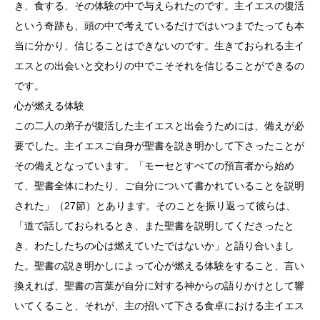
き、食する、その体験の中で与えられたのです。主イエスの復活
という奇跡も、頭の中で考えているだけではいつまでたっても本
当に分かり、信じることはできないのです。生きておられる主イ
エスとの出会いと交わりの中でこそそれを信じることができるの
です。
心が燃える体験
この二人の弟子が復活した主イエスと出会うためには、備えが必
要でした。主イエスご自身が聖書を説き明かして下さったことが
その備えとなっています。「モーセとすべての預言者から始め
て、聖書全体にわたり、ご自分について書かれていることを説明
された」（27節）とあります。そのことを振り返って彼らは、
「道で話しておられるとき、また聖書を説明してくださったと
き、わたしたちの心は燃えていたではないか」と語り合いまし
た。聖書の説き明かしによって心が燃える体験をすること、言い
換えれば、聖書の言葉が自分に対する神からの語りかけとして響
いてくること、それが、主の招いて下さる食卓における主イエス