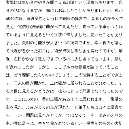
実際には無い音声や音が聞こえる幻聴という現象もあります。自
分の話になりますが、前にもお話したことがありましたが、私が
50代の時、黄斑変性という目の網膜の異常で、見るものが歪んで
見え、電信柱が極端に曲がって見えたり、走っている車がつぶれ
ているように見えるという症状に罹りました。驚いたことがあり
ました。失明の可能性が大きい目の病気ですが、幸い視力が落ち
て状況が悪かった右目は手術が成功し事なきを得たのですが、最
近、左目がかなり進んできているのに少し困ってもいます。話し
が反れましたが、しかし、ここでルカ福音書が語っていること
は、どう理解したらいいのでしょう。こう理解することができま
す。二人の目が開かれ、主は確かに居られることが分かった、す
ると目に見えるかどうかは、彼らにとって問題でなくなったので
す。ここにルカの一番の主張があるように思われます。「復活の
主を見た、よみがえりの主が現れた」と弟子たちは口々に証言す
る。しかし問題は見たかどうか、ではなくて、今、よみがえりの
主が共に居られ、生きて働かれているという事実そのものが大切