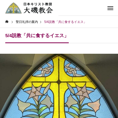
聖日礼拝の案内
5/4説教「共に食するイエス」
5/4説教「共に食するイエス」