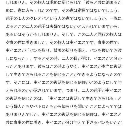
しれません。その旅人は求めに応じられて「彼らと共に泊まるた
めに、家に入ら」れたのです。その家は宿屋ではないでしょう。
弟子の１人のクレオパという人の家ではないでしょうか。一説に
よるとこの二人の弟子は夫婦ではないかと云われていますから、
あるいはそうかもしれません。そして、この二人と同行の旅人は
夕食の席に着きました。その旅人は主イエスです。食事の席で、
主イエスが「パンを取り、賛美の祈りを唱え、パンを裂いてお渡
しになった」。するとその時、二人の目が開け、イエスだと分か
ったとあります。彼らはこの時ようやく、主イエスが本当に復活
して生きておられることを信じることができるようになったので
す。そこには、主イエスの復活を信じる信仰がどのようにして与
えられるのかが示されています。つまり、二人の弟子が主イエス
の復活を信じたのは、「主イエスは復活して生きておられる」と
いう婦人たちやペトロたちから知らせを聞いたことによってでは
ありませんでした。主イエスの復活を信じる信仰は、主イエスと
共に食事の席に着き、主イエスが分け与えて下さるパンをいただ