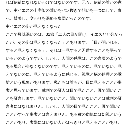
れば信徒になれないわけではないのです。元々、信徒の誰かの家
で、主イエスの十字架の贖いをパン裂きで想いを一つにして、食
べ、賛美し、交わりを深める集団だったのです。
主イエスの姿が見えなくなった
ここで興味深いのは、31節「二人の目が開け、イエスだと分かっ
たが、その姿は見えなくなった」とあります。「目が開かれる、
すると見えなくなる」。それは一見すると矛盾することを語って
いるかのようですが、しかし、人間の感覚は、この言葉のようで
ある場合が少なくないのです。見えているのに、見ていない。見
えてないのに、見えているように感じる。視覚と脳の処理との乖
離という現象があります。私たちは誰もが、目に見えることが事
実と思っています。裁判での証人は目で見たこと、耳で聞いたこ
とを証言します。見ていないこと、聞いていないことは裁判の証
言者にはなれません。しかし、人間の目で見たこと、耳で聞いた
ことがすべて事実とは言えません。ある種の病気には幻視という
ことがあり、実際にはいない人がはっきりと見えることがあり、