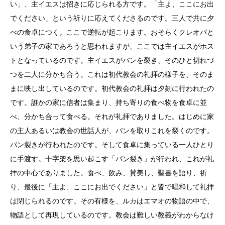
い」、主イエスは招きに応じられる方です。「主よ、ここにお出
でください」という祈りに応えてくださるのです。三人で共に夕
べの食卓につく。ここで逆転が起こります。おそらくクレオパと
いう弟子の家であろうと思われますが、ここでは主イエスがホス
トとなっているのです。主イエスがパンを裂き、そのひと切れづ
つを二人に分かち合う。これは初代教会の礼拝の様子を、そのま
まに映し出しているのです。初代教会の礼拝は夕刻に行われたの
です。誰かの家に信者は集まり、持ち寄りの食べ物を食卓に並
べ、分かち合って食べる。それが礼拝でありました。はじめに家
の主人あるいは教会の世話人が、パンを取りこれを裂くのです。
パン裂きが行われたのです。そして食卓に集っている一人ひとり
に手渡す。十字架を思い起こす「パン裂き」が行われ、これが礼
拝の中心でありました。食べ、飲み、賛美し、聖書を語り、祈
り、最後に「主よ、ここにお出でください」と皆で唱和して礼拝
は閉じられるのです。その有様を、ルカはエマオの物語の中で、
物語として再現しているのです。教会は難しい教義がわからなけ