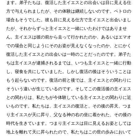
ます。弟子たちは、復活した主イエスとの出会いは目に見える仕
方で与えられましたが、その体験は継続しないのです。ペトロの
場合もそうでした。彼も目に見える仕方で主イエスと出会いまし
たが、それからずっと主イエスと一緒にいたわけではありませ
ん。主イエスは彼の前から去って行かれたのか、あるいはエマオ
での場合と同じようにそのお姿が見えなくなったのか、とにかく
復活した主イエスとの出会いは一時のことだったのです。弟子た
ちは主イエスが逮捕されるまでは、いつも主イエスと一緒に行動
し、寝食を共にしていました。しかし復活の後はそういうことは
もう起らないのです。復活の前と後では、主イエスとの関わりに
そういう違いが生じているのです。そしてこの復活後の主イエス
との関わりは、私たちが今体験している主イエスとの関わりに近
いものです。私たちは、主イエスの復活と、その後の昇天、つま
り主イエスが天に昇り、父なる神の右の坐に着かれた、その後の
時代を生きています。つまり主イエスは目に見えるお姿としては
地上を離れて天に昇られたので、私たちはこの世の歩みにおいて