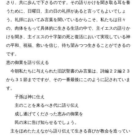
さり、共に歩んで下さるのです。その語りかけを聞き取る耳を養
うために、日曜日、主の日の礼拝があると言ってもよいでしょ
う。礼拝においてみ言葉を聞いているからこそ、私たちは日々
の、肉体をもって具体的に生きる生活の中で、主イエスの語りか
けを聞き、主イエスの十字架の死と復活において実現している神
の平和、祝福、救いを信じ、待ち望みつつ生きることができるの
です。
恵の御業を語り伝える
今朝私たちに与えられた旧訳聖書のみ言葉は、詩編２２編２３
から３１節までですが、その一番最後にこのように記されていま
す。
子孫は神に仕え
主のことを来るべき代に語り伝え
成し遂げてくださった恵みの御業を
民の末に告げ知らせるでしょう。
主をほめたたえながら語り伝えて生きる喜びが教会を造ってい