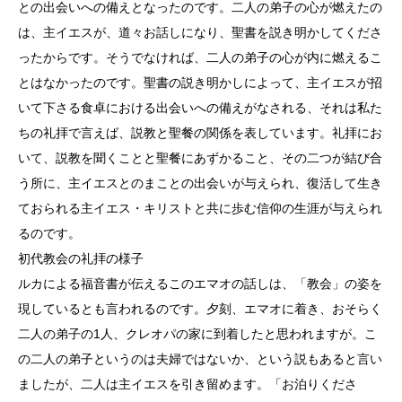
との出会いへの備えとなったのです。二人の弟子の心が燃えたの
は、主イエスが、道々お話しになり、聖書を説き明かしてくださ
ったからです。そうでなければ、二人の弟子の心が内に燃えるこ
とはなかったのです。聖書の説き明かしによって、主イエスが招
いて下さる食卓における出会いへの備えがなされる、それは私た
ちの礼拝で言えば、説教と聖餐の関係を表しています。礼拝にお
いて、説教を聞くことと聖餐にあずかること、その二つが結び合
う所に、主イエスとのまことの出会いが与えられ、復活して生き
ておられる主イエス・キリストと共に歩む信仰の生涯が与えられ
るのです。
初代教会の礼拝の様子
ルカによる福音書が伝えるこのエマオの話しは、「教会」の姿を
現しているとも言われるのです。夕刻、エマオに着き、おそらく
二人の弟子の1人、クレオパの家に到着したと思われますが。こ
の二人の弟子というのは夫婦ではないか、という説もあると言い
ましたが、二人は主イエスを引き留めます。「お泊りくださ