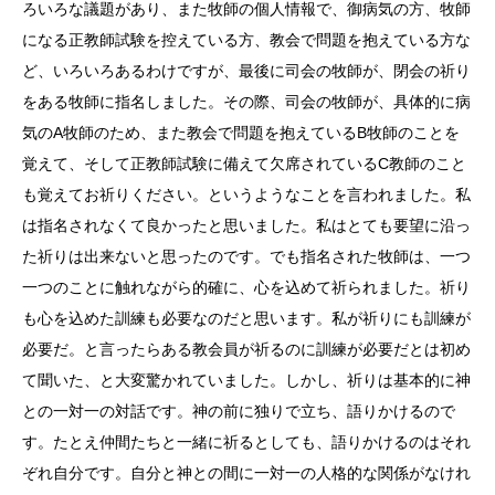
ろいろな議題があり、また牧師の個人情報で、御病気の方、牧師
になる正教師試験を控えている方、教会で問題を抱えている方な
ど、いろいろあるわけですが、最後に司会の牧師が、閉会の祈り
をある牧師に指名しました。その際、司会の牧師が、具体的に病
気のA牧師のため、また教会で問題を抱えているB牧師のことを
覚えて、そして正教師試験に備えて欠席されているC教師のこと
も覚えてお祈りください。というようなことを言われました。私
は指名されなくて良かったと思いました。私はとても要望に沿っ
た祈りは出来ないと思ったのです。でも指名された牧師は、一つ
一つのことに触れながら的確に、心を込めて祈られました。祈り
も心を込めた訓練も必要なのだと思います。私が祈りにも訓練が
必要だ。と言ったらある教会員が祈るのに訓練が必要だとは初め
て聞いた、と大変驚かれていました。しかし、祈りは基本的に神
との一対一の対話です。神の前に独りで立ち、語りかけるので
す。たとえ仲間たちと一緒に祈るとしても、語りかけるのはそれ
ぞれ自分です。自分と神との間に一対一の人格的な関係がなけれ