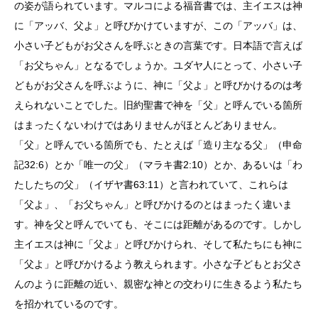
の姿が語られています。マルコによる福音書では、主イエスは神
に「アッバ、父よ」と呼びかけていますが、この「アッバ」は、
小さい子どもがお父さんを呼ぶときの言葉です。日本語で言えば
「お父ちゃん」となるでしょうか。ユダヤ人にとって、小さい子
どもがお父さんを呼ぶように、神に「父よ」と呼びかけるのは考
えられないことでした。旧約聖書で神を「父」と呼んでいる箇所
はまったくないわけではありませんがほとんどありません。
「父」と呼んでいる箇所でも、たとえば「造り主なる父」（申命
記32:6）とか「唯一の父」（マラキ書2:10）とか、あるいは「わ
たしたちの父」（イザヤ書63:11）と言われていて、これらは
「父よ」、「お父ちゃん」と呼びかけるのとはまったく違いま
す。神を父と呼んでいても、そこには距離があるのです。しかし
主イエスは神に「父よ」と呼びかけられ、そして私たちにも神に
「父よ」と呼びかけるよう教えられます。小さな子どもとお父さ
んのように距離の近い、親密な神との交わりに生きるよう私たち
を招かれているのです。