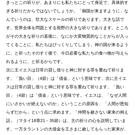
きっとこの祈りが、あまりにも私たちにとって身近で、具体的す
ぎる祈りだからではないでしょうか。「御国が来ますように」な
んていうのは、壮大なスケールの祈りであります。大きな話で
す。世界全体を問題とする視野の大きな祈りであります。ところ
がその大きな祈りの直後に、なにか大変物質的なことがらが入っ
てくることに、私たちはびっくりしてしまう。神の国が来るよう
に、と祈ったそのすぐ後で、今日必要な私たちの食べ物が与えら
れるように、と祈るからです。
次に主イエスは日常の貸し借りと神に対する罪を重ねて祈りま
す。「負い目」（4節）は「借金」という意味です。次に主イエ
スは日常の貸し借りと神に対する罪を重ねて祈ります。「負い
目」（4節）は「借金」という意味です。イエスは、「なぜ人間
にいさかいが絶えないのか」ということの原因を、「人間が恩知
らずだから」という点に求めます。「仲間を赦さない家来の例え
話」（マタイ18章21－35節）は、主の祈りの心を説明していま
す。一万タラントンの大借金を王さまに赦してもらった家来が、