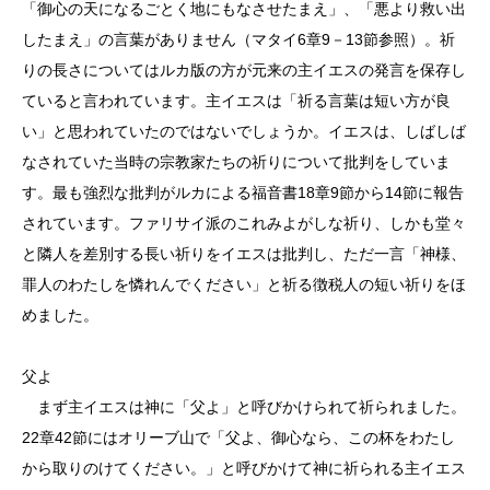
「御心の天になるごとく地にもなさせたまえ」、「悪より救い出
したまえ」の言葉がありません（マタイ6章9－13節参照）。祈
りの長さについてはルカ版の方が元来の主イエスの発言を保存し
ていると言われています。主イエスは「祈る言葉は短い方が良
い」と思われていたのではないでしょうか。イエスは、しばしば
なされていた当時の宗教家たちの祈りについて批判をしていま
す。最も強烈な批判がルカによる福音書18章9節から14節に報告
されています。ファリサイ派のこれみよがしな祈り、しかも堂々
と隣人を差別する長い祈りをイエスは批判し、ただ一言「神様、
罪人のわたしを憐れんでください」と祈る徴税人の短い祈りをほ
めました。
父よ
まず主イエスは神に「父よ」と呼びかけられて祈られました。
22章42節にはオリーブ山で「父よ、御心なら、この杯をわたし
から取りのけてください。」と呼びかけて神に祈られる主イエス