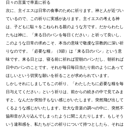
日々の言葉で率直に祈る
次に、主イエスは日常の食事のために祈ります。神と人が近づい
ているので、この祈りに実感があります。主イエスの考える神
は、子どもに駄々をこねられる親のような方です。だからわたし
たちは神に、「来る日のパンを毎日ください」と祈って良いし、
このような日常の求めこそ、本当の意味で敬虔な宗教的に深い祈
りなのです。「必要な糧」（3節）は「来る日のパン」という意
味です。来る日とは、寝る前に祈れば翌朝のパンだし、朝祈れば
日中のパンのことです。それが毎日毎日当たり前のようにあって
ほしいという切実な願いを祈ることが求められています。
しかしそれにしましてもこの祈り、「わたしたちに必要な糧を毎
日与えてください」という祈りは、前からの続きの中で見てみま
すと、なんだか突拍子もない感じがいたします。突然飛び出して
くるような感じがいたします。壮大な音楽の調べの中に、突然不
協和音が入り込んでしまったように聞こえたりします。もしそう
いう違和感を、私たちがこの祈りについて持つとしたら、それは