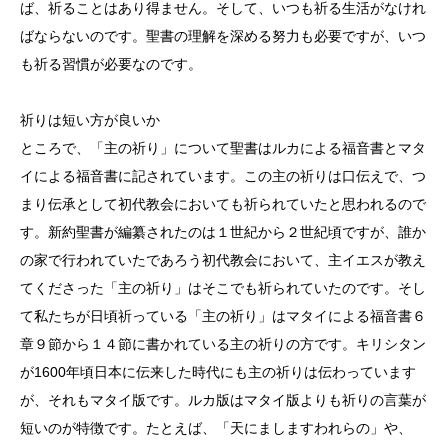
ば、祈ることはあり得ません。そして、いつも祈る生活がなけれ
ばならないのです。聖書の理解を深める努力も必要ですが、いつ
も祈る習慣が必要なのです。
祈りは短い方が良いか
ところで、「主の祈り」について聖書はルカによる福音書とマタ
イによる福音書に記されています。この主の祈りは口伝えで、つ
まり伝承として初代教会においても祈られていたと思われるので
す。新約聖書が編纂されたのは１世紀から２世紀頃ですが、誰か
の家で行われていたであろう初代教会において、主イエスが教え
てくださった「主の祈り」はそこでも祈られていたのです。そし
て私たちが日頃祈っている「主の祈り」はマタイによる福音書６
章９節から１４節に書かれている主の祈りの方です。キリシタン
が1600年頃日本に伝来した時代にも主の祈りは伝わっています
が、それもマタイ版です。ルカ版はマタイ版よりも祈りの言葉が
短いのが特徴です。たとえば、「天にましますわれらの」や、