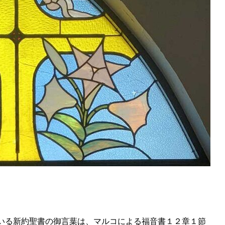
めに
いる新約聖書の御言葉は、マルコによる福音書１２章１節