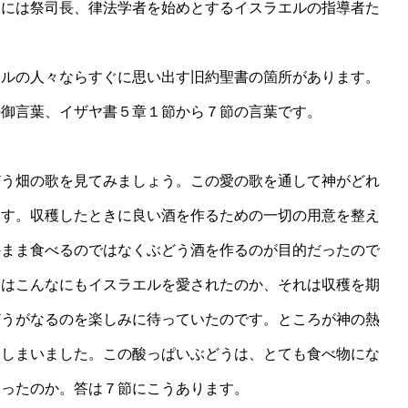
更には祭司長、律法学者を始めとするイスラエルの指導者た
になったのです。
ルの人々ならすぐに思い出す旧約聖書の箇所があります。
の御言葉、イザヤ書５章１節から７節の言葉です。
う畑の歌を見てみましょう。この愛の歌を通して神がどれ
ます。収穫したときに良い酒を作るための一切の用意を整え
のまま食べるのではなくぶどう酒を作るのが目的だったので
神はこんなにもイスラエルを愛されたのか、それは収穫を期
どうがなるのを楽しみに待っていたのです。ところが神の熱
てしまいました。この酸っぱいぶどうは、とても食べ物にな
まったのか。答は７節にこうあります。