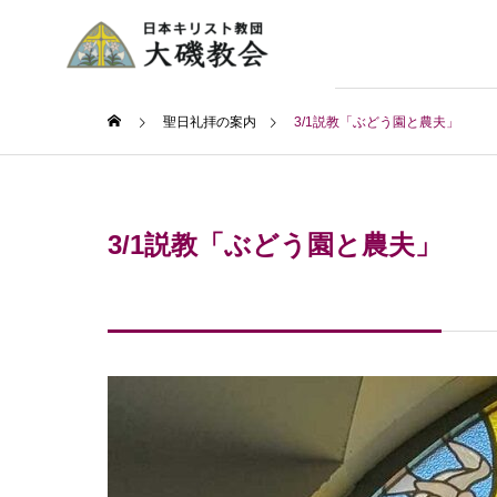
聖日礼拝の案内
3/1説教「ぶどう園と農夫」
3/1説教「ぶどう園と農夫」