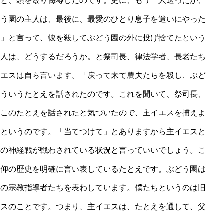
ると、頭を殴り侮辱したのです。更に、もう一人送ったが、
どう園の主人は、最後に、最愛のひとり息子を遣いにやった
だ」と言って、彼を殺してぶどう園の外に投げ捨てたという
主人は、どうするだろうか。と祭司長、律法学者、長老たち
イエスは自ら言います。「戻って来て農夫たちを殺し、ぶど
そういうたとえを話されたのです。これを聞いて、祭司長、
てこのたとえを話されたと気づいたので、主イエスを捕えよ
たというのです。「当てつけて」とありますから主イエスと
キの神経戦が戦わされている状況と言っていいでしょう。こ
信仰の歴史を明確に言い表しているたとえです。ぶどう園は
時の宗教指導者たちを表わしています。僕たちというのは旧
エスのことです。つまり、主イエスは、たとえを通して、父